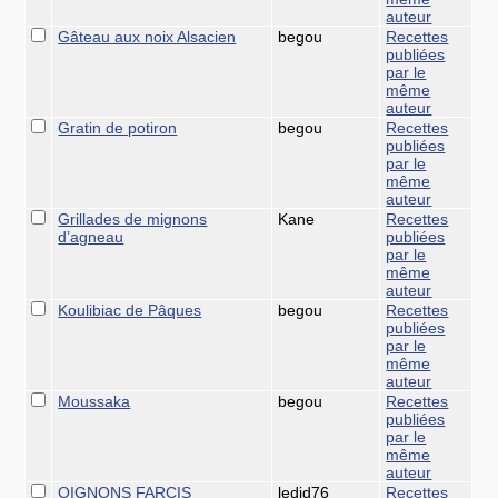
auteur
Gâteau aux noix Alsacien
begou
Recettes
publiées
par le
même
auteur
Gratin de potiron
begou
Recettes
publiées
par le
même
auteur
Grillades de mignons
Kane
Recettes
d’agneau
publiées
par le
même
auteur
Koulibiac de Pâques
begou
Recettes
publiées
par le
même
auteur
Moussaka
begou
Recettes
publiées
par le
même
auteur
OIGNONS FARCIS
ledid76
Recettes