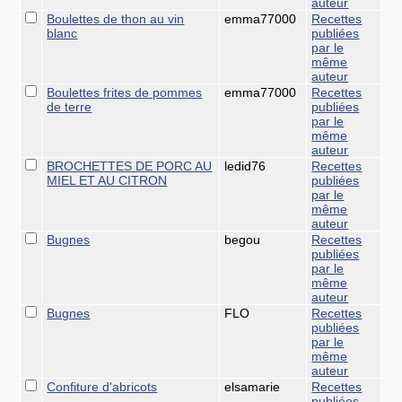
auteur
Boulettes de thon au vin
emma77000
Recettes
blanc
publiées
par le
même
auteur
Boulettes frites de pommes
emma77000
Recettes
de terre
publiées
par le
même
auteur
BROCHETTES DE PORC AU
ledid76
Recettes
MIEL ET AU CITRON
publiées
par le
même
auteur
Bugnes
begou
Recettes
publiées
par le
même
auteur
Bugnes
FLO
Recettes
publiées
par le
même
auteur
Confiture d'abricots
elsamarie
Recettes
publiées