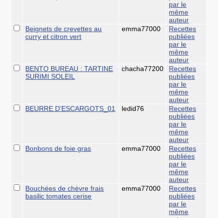
par le
même
auteur
Beignets de crevettes au
emma77000
Recettes
curry et citron vert
publiées
par le
même
auteur
BENTO BUREAU : TARTINE
chacha77200
Recettes
SURIMI SOLEIL
publiées
par le
même
auteur
BEURRE D'ESCARGOTS_01
ledid76
Recettes
publiées
par le
même
auteur
Bonbons de foie gras
emma77000
Recettes
publiées
par le
même
auteur
Bouchées de chèvre frais
emma77000
Recettes
basilic tomates cerise
publiées
par le
même