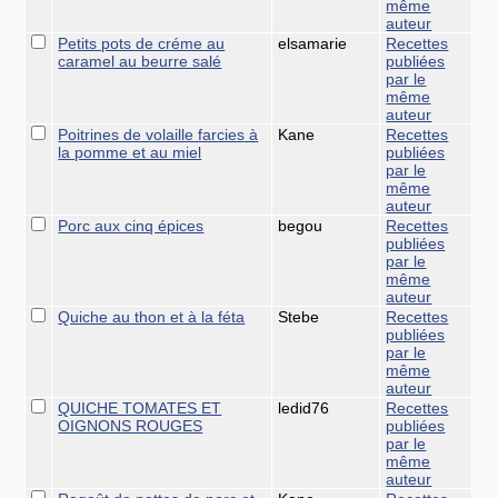
même
auteur
Petits pots de créme au
elsamarie
Recettes
caramel au beurre salé
publiées
par le
même
auteur
Poitrines de volaille farcies à
Kane
Recettes
la pomme et au miel
publiées
par le
même
auteur
Porc aux cinq épices
begou
Recettes
publiées
par le
même
auteur
Quiche au thon et à la féta
Stebe
Recettes
publiées
par le
même
auteur
QUICHE TOMATES ET
ledid76
Recettes
OIGNONS ROUGES
publiées
par le
même
auteur