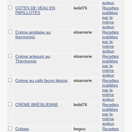
auteur
COTES DE VEAU EN
ledid76
Recettes
PAPILLOTES
publiées
par le
même
auteur
Créme anglaise au
elsamarie
Recettes
thermomix
publiées
par le
même
auteur
Créme arlequin au
elsamarie
Recettes
Thermomix
publiées
par le
même
auteur
Créme au café façon liégois
elsamarie
Recettes
publiées
par le
même
auteur
CRÈME BRÉSILIENNE
ledid76
Recettes
publiées
par le
même
auteur
Crêpes
begou
Recettes