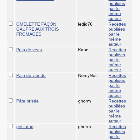
publiées
par le
même
auteur
OMELETTE FAÇON
ledid76
Recettes
GAUFRE AUX TROIS
publiées
FROMAGES
par le
même
auteur
Pain de veau
Kane
Recettes
publiées
par le
même
auteur
Pain de viande
NemyNet
Recettes
publiées
par le
même
auteur
Pâte brisée
ghorm
Recettes
publiées
par le
même
auteur
petit duc
ghorm
Recettes
publiées
par le