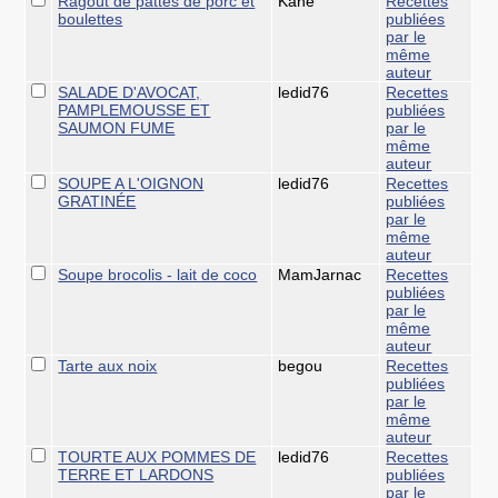
Ragoût de pattes de porc et
Kane
Recettes
boulettes
publiées
par le
même
auteur
SALADE D'AVOCAT,
ledid76
Recettes
PAMPLEMOUSSE ET
publiées
SAUMON FUME
par le
même
auteur
SOUPE A L'OIGNON
ledid76
Recettes
GRATINÉE
publiées
par le
même
auteur
Soupe brocolis - lait de coco
MamJarnac
Recettes
publiées
par le
même
auteur
Tarte aux noix
begou
Recettes
publiées
par le
même
auteur
TOURTE AUX POMMES DE
ledid76
Recettes
TERRE ET LARDONS
publiées
par le