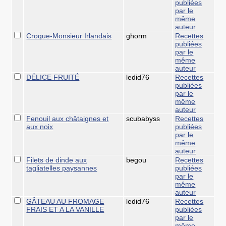
publiées
par le
même
auteur
Croque-Monsieur Irlandais
ghorm
Recettes
publiées
par le
même
auteur
DÉLICE FRUITÉ
ledid76
Recettes
publiées
par le
même
auteur
Fenouil aux châtaignes et
scubabyss
Recettes
aux noix
publiées
par le
même
auteur
Filets de dinde aux
begou
Recettes
tagliatelles paysannes
publiées
par le
même
auteur
GÂTEAU AU FROMAGE
ledid76
Recettes
FRAIS ET A LA VANILLE
publiées
par le
même