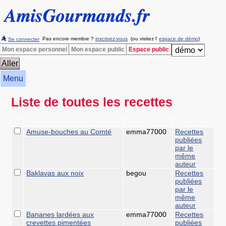
Pas encore membre ?
inscrivez-vous
(ou visitez l'
espace de démo
)
Se connecter
Mon espace personnel
Mon espace public
Espace public
Menu
Liste de toutes les recettes
Amuse-bouches au Comté
emma77000
Recettes
publiées
par le
même
auteur
Baklavas aux noix
begou
Recettes
publiées
par le
même
auteur
Bananes lardées aux
emma77000
Recettes
crevettes pimentées
publiées