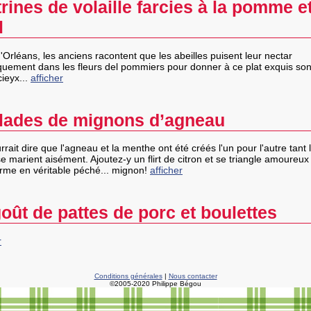
trines de volaille farcies à la pomme e
l
 d'Orléans, les anciens racontent que les abeilles puisent leur nectar
iquement dans les fleurs del pommiers pour donner à ce plat exquis so
cieyx...
afficher
llades de mignons d’agneau
rait dire que l'agneau et la menthe ont été créés l'un pour l'autre tant 
e marient aisément. Ajoutez-y un flirt de citron et se triangle amoureux
orme en véritable péché... mignon!
afficher
oût de pattes de porc et boulettes
r
Conditions générales
|
Nous contacter
©2005-2020 Philippe Bégou