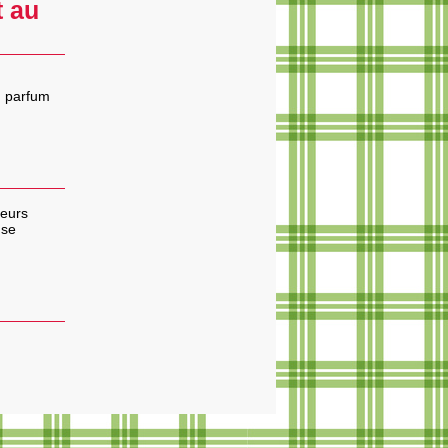
t au
n parfum
leurs
 se