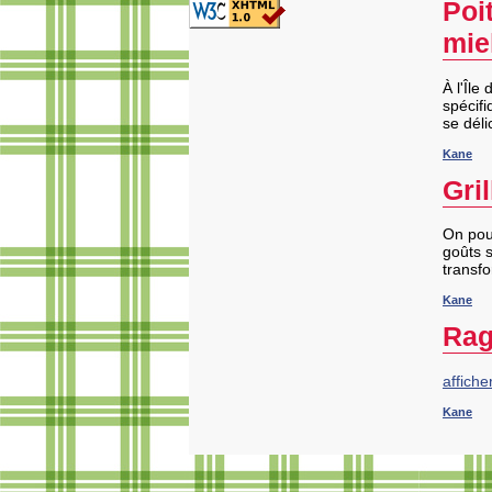
Poi
mie
À l'Île
spécif
se déli
Kane
Gri
On pour
goûts s
transf
Kane
Rag
affiche
Kane