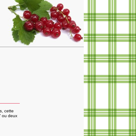
s, cette
e" ou deux