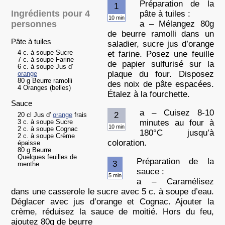
Préparation de la
1
Ingrédients pour 4
pâte à tuiles :
10 min
personnes
a – Mélangez 80g
de beurre ramolli dans un
Pâte à tuiles
saladier, sucre jus d’orange
et farine. Posez une feuille
4 c. à soupe Sucre
7 c. à soupe Farine
de papier sulfurisé sur la
6 c. à soupe Jus d'
plaque du four. Disposez
orange
80 g Beurre ramolli
des noix de pâte espacées.
4 Oranges (belles)
Étalez à la fourchette.
Sauce
a – Cuisez 8-10
2
20 cl Jus d'
orange
frais
minutes au four à
3 c. à soupe Sucre
10 min
2 c. à soupe Cognac
180°C jusqu’à
2 c. à soupe Crème
coloration.
épaisse
80 g Beurre
Quelques feuilles de
Préparation de la
3
menthe
sauce :
5 min
a – Caramélisez
dans une casserole le sucre avec 5 c. à soupe d’eau.
Déglacer avec jus d’orange et Cognac. Ajouter la
crème, réduisez la sauce de moitié. Hors du feu,
ajoutez 80g de beurre