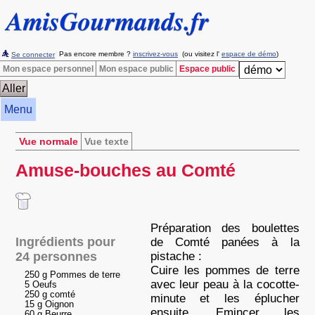
Pas encore membre ?
inscrivez-vous
(ou visitez l'
espace de démo
)
Se connecter
Mon espace personnel
Mon espace public
Espace public
Menu
Vue normale
Vue texte
Amuse-bouches au Comté
Préparation des boulettes
Ingrédients pour
de Comté panées à la
24 personnes
pistache :
Cuire les pommes de terre
250 g Pommes de terre
avec leur peau à la cocotte-
5 Oeufs
250 g comté
minute et les éplucher
15 g Oignon
ensuite. Emincer les
60 g Beurre