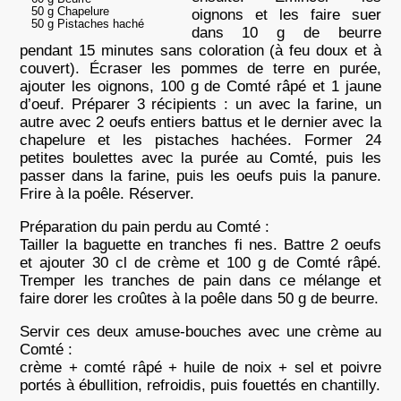
50 g Chapelure
oignons et les faire suer
50 g Pistaches haché
dans 10 g de beurre
pendant 15 minutes sans coloration (à feu doux et à
couvert). Écraser les pommes de terre en purée,
ajouter les oignons, 100 g de Comté râpé et 1 jaune
d’oeuf. Préparer 3 récipients : un avec la farine, un
autre avec 2 oeufs entiers battus et le dernier avec la
chapelure et les pistaches hachées. Former 24
petites boulettes avec la purée au Comté, puis les
passer dans la farine, puis les oeufs puis la panure.
Frire à la poêle. Réserver.
Préparation du pain perdu au Comté :
Tailler la baguette en tranches fi nes. Battre 2 oeufs
et ajouter 30 cl de crème et 100 g de Comté râpé.
Tremper les tranches de pain dans ce mélange et
faire dorer les croûtes à la poêle dans 50 g de beurre.
Servir ces deux amuse-bouches avec une crème au
Comté :
crème + comté râpé + huile de noix + sel et poivre
portés à ébullition, refroidis, puis fouettés en chantilly.