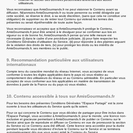
utilisateurs.
Vous reconnaissez que AmisGourmands.fr ne peut visionner le Contenu avant sa
diffusion. Néanmoins AmisGourmands.fr ou toute personne ou entité désignée par
cette société, se réserve le droit, à sa seule discrétion, (sans que cela ne constitue une
obligation) de supprimer ou de retirer tout Contenu qui violerait les termes des
présentes ou serait répréhensible de toute autre façon.
Vous reconnaissez et acceptez que si AmisGourmands.fr protège le Contenu,
AmisGourmands.fr peut être amené à le divulguer pour se conformer aux lois en
vigueur ou si de bonne foi, AmisGourmands.fr pense qu'une telle mesure est
nécessaire (i) dans le cadre d'une procédure judiciaire, (ii) pour faire respecter les
Conditions Générales d'utilisation du Service, (iii) pour répondre à des plaintes arguant
de la violation des droits de tiers, (iv) pour protéger les droits ou les intérêts de
AmisGourmands.fr, ses membres ou le public.
9. Recommandation particulière aux utilisateurs
internationaux
Compte tenu du caractère mondial du réseau Internet, vous acceptez de vous
conformer à toutes les règles applicables dans le pays où vous résidez au
comportement des utilisateurs du réseau et au Contenu admissible. En particulier vous
acceptez de vous conformer aux lois applicables en matière de transmission de
données à partir de la France ou du pays où vous résidez.
10. Contenu accessible à tous sur AmisGourmands.fr
Pour les besoins des présentes Conditions Générales "l'Espace Partagé" est la zone
ouverte à tous les utilisateurs du Service quels qu'ils soient.
Pour ce qui concerne le Contenu que vous décidez de partager pour être inclus dans
l'Espace Partagé, vous accordez à AmisGourmands.fr, pour le monde, une licence non-
exclusive et gracieuse permettant à AmisGourmands.fr de publier ce Contenu sur le
Service ainsi que de reproduire et diffuser ce Contenu en vue de promouvoir la section
du Service où ce Contenu aura été diffusé. Cette licence sera accordée pour la durée
pendant laquelle vous déciderez d'inclure le Contenu sur le Service et se terminera
automatiquement dès que vous aurez retiré le Contenu du Service.