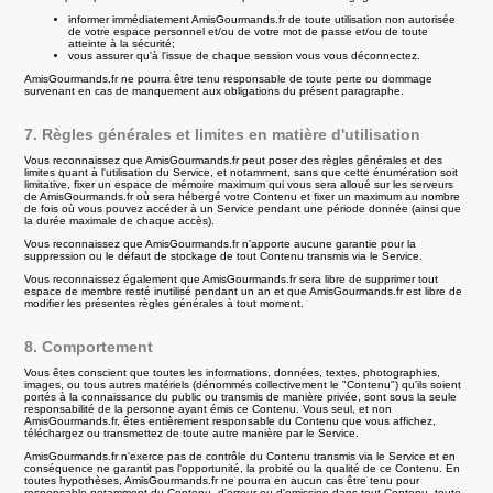
informer immédiatement AmisGourmands.fr de toute utilisation non autorisée
de votre espace personnel et/ou de votre mot de passe et/ou de toute
atteinte à la sécurité;
vous assurer qu'à l'issue de chaque session vous vous déconnectez.
AmisGourmands.fr ne pourra être tenu responsable de toute perte ou dommage
survenant en cas de manquement aux obligations du présent paragraphe.
7. Règles générales et limites en matière d'utilisation
Vous reconnaissez que AmisGourmands.fr peut poser des règles générales et des
limites quant à l'utilisation du Service, et notamment, sans que cette énumération soit
limitative, fixer un espace de mémoire maximum qui vous sera alloué sur les serveurs
de AmisGourmands.fr où sera hébergé votre Contenu et fixer un maximum au nombre
de fois où vous pouvez accéder à un Service pendant une période donnée (ainsi que
la durée maximale de chaque accès).
Vous reconnaissez que AmisGourmands.fr n'apporte aucune garantie pour la
suppression ou le défaut de stockage de tout Contenu transmis via le Service.
Vous reconnaissez également que AmisGourmands.fr sera libre de supprimer tout
espace de membre resté inutilisé pendant un an et que AmisGourmands.fr est libre de
modifier les présentes règles générales à tout moment.
8. Comportement
Vous êtes conscient que toutes les informations, données, textes, photographies,
images, ou tous autres matériels (dénommés collectivement le "Contenu") qu'ils soient
portés à la connaissance du public ou transmis de manière privée, sont sous la seule
responsabilité de la personne ayant émis ce Contenu. Vous seul, et non
AmisGourmands.fr, êtes entièrement responsable du Contenu que vous affichez,
téléchargez ou transmettez de toute autre manière par le Service.
AmisGourmands.fr n'exerce pas de contrôle du Contenu transmis via le Service et en
conséquence ne garantit pas l'opportunité, la probité ou la qualité de ce Contenu. En
toutes hypothèses, AmisGourmands.fr ne pourra en aucun cas être tenu pour
responsable notamment du Contenu, d'erreur ou d'omission dans tout Contenu, toute