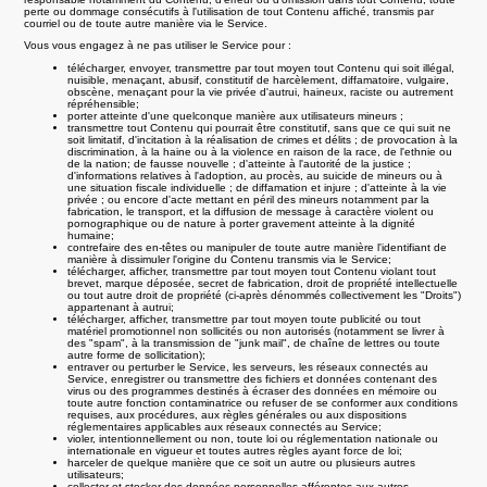
perte ou dommage consécutifs à l'utilisation de tout Contenu affiché, transmis par
courriel ou de toute autre manière via le Service.
Vous vous engagez à ne pas utiliser le Service pour :
télécharger, envoyer, transmettre par tout moyen tout Contenu qui soit illégal,
nuisible, menaçant, abusif, constitutif de harcèlement, diffamatoire, vulgaire,
obscène, menaçant pour la vie privée d'autrui, haineux, raciste ou autrement
répréhensible;
porter atteinte d'une quelconque manière aux utilisateurs mineurs ;
transmettre tout Contenu qui pourrait être constitutif, sans que ce qui suit ne
soit limitatif, d'incitation à la réalisation de crimes et délits ; de provocation à la
discrimination, à la haine ou à la violence en raison de la race, de l'ethnie ou
de la nation; de fausse nouvelle ; d'atteinte à l'autorité de la justice ;
d'informations relatives à l'adoption, au procès, au suicide de mineurs ou à
une situation fiscale individuelle ; de diffamation et injure ; d'atteinte à la vie
privée ; ou encore d'acte mettant en péril des mineurs notamment par la
fabrication, le transport, et la diffusion de message à caractère violent ou
pornographique ou de nature à porter gravement atteinte à la dignité
humaine;
contrefaire des en-têtes ou manipuler de toute autre manière l'identifiant de
manière à dissimuler l'origine du Contenu transmis via le Service;
télécharger, afficher, transmettre par tout moyen tout Contenu violant tout
brevet, marque déposée, secret de fabrication, droit de propriété intellectuelle
ou tout autre droit de propriété (ci-après dénommés collectivement les "Droits")
appartenant à autrui;
télécharger, afficher, transmettre par tout moyen toute publicité ou tout
matériel promotionnel non sollicités ou non autorisés (notamment se livrer à
des "spam", à la transmission de "junk mail", de chaîne de lettres ou toute
autre forme de sollicitation);
entraver ou perturber le Service, les serveurs, les réseaux connectés au
Service, enregistrer ou transmettre des fichiers et données contenant des
virus ou des programmes destinés à écraser des données en mémoire ou
toute autre fonction contaminatrice ou refuser de se conformer aux conditions
requises, aux procédures, aux règles générales ou aux dispositions
réglementaires applicables aux réseaux connectés au Service;
violer, intentionnellement ou non, toute loi ou réglementation nationale ou
internationale en vigueur et toutes autres règles ayant force de loi;
harceler de quelque manière que ce soit un autre ou plusieurs autres
utilisateurs;
collecter et stocker des données personnelles afférentes aux autres