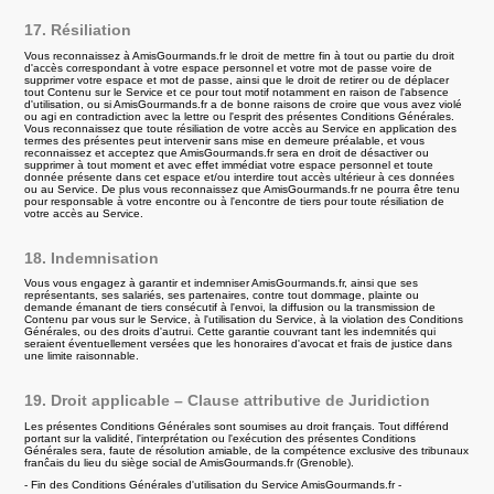
17. Résiliation
Vous reconnaissez à AmisGourmands.fr le droit de mettre fin à tout ou partie du droit
d'accès correspondant à votre espace personnel et votre mot de passe voire de
supprimer votre espace et mot de passe, ainsi que le droit de retirer ou de déplacer
tout Contenu sur le Service et ce pour tout motif notamment en raison de l'absence
d'utilisation, ou si AmisGourmands.fr a de bonne raisons de croire que vous avez violé
ou agi en contradiction avec la lettre ou l'esprit des présentes Conditions Générales.
Vous reconnaissez que toute résiliation de votre accès au Service en application des
termes des présentes peut intervenir sans mise en demeure préalable, et vous
reconnaissez et acceptez que AmisGourmands.fr sera en droit de désactiver ou
supprimer à tout moment et avec effet immédiat votre espace personnel et toute
donnée présente dans cet espace et/ou interdire tout accès ultérieur à ces données
ou au Service. De plus vous reconnaissez que AmisGourmands.fr ne pourra être tenu
pour responsable à votre encontre ou à l'encontre de tiers pour toute résiliation de
votre accès au Service.
18. Indemnisation
Vous vous engagez à garantir et indemniser AmisGourmands.fr, ainsi que ses
représentants, ses salariés, ses partenaires, contre tout dommage, plainte ou
demande émanant de tiers consécutif à l'envoi, la diffusion ou la transmission de
Contenu par vous sur le Service, à l'utilisation du Service, à la violation des Conditions
Générales, ou des droits d'autrui. Cette garantie couvrant tant les indemnités qui
seraient éventuellement versées que les honoraires d'avocat et frais de justice dans
une limite raisonnable.
19. Droit applicable – Clause attributive de Juridiction
Les présentes Conditions Générales sont soumises au droit français. Tout différend
portant sur la validité, l'interprétation ou l'exécution des présentes Conditions
Générales sera, faute de résolution amiable, de la compétence exclusive des tribunaux
franĉais du lieu du siège social de AmisGourmands.fr (Grenoble).
- Fin des Conditions Générales d'utilisation du Service AmisGourmands.fr -