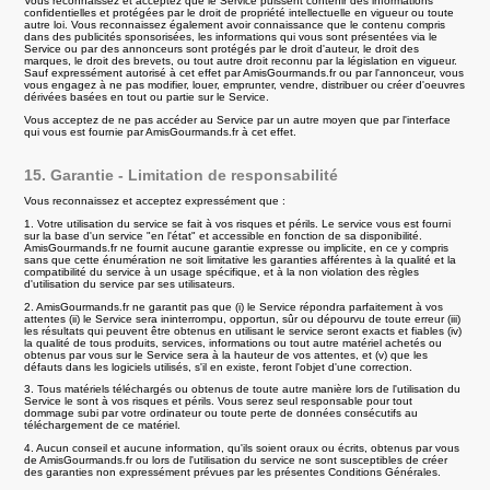
Vous reconnaissez et acceptez que le Service puissent contenir des informations
confidentielles et protégées par le droit de propriété intellectuelle en vigueur ou toute
autre loi. Vous reconnaissez également avoir connaissance que le contenu compris
dans des publicités sponsorisées, les informations qui vous sont présentées via le
Service ou par des annonceurs sont protégés par le droit d'auteur, le droit des
marques, le droit des brevets, ou tout autre droit reconnu par la législation en vigueur.
Sauf expressément autorisé à cet effet par AmisGourmands.fr ou par l'annonceur, vous
vous engagez à ne pas modifier, louer, emprunter, vendre, distribuer ou créer d'oeuvres
dérivées basées en tout ou partie sur le Service.
Vous acceptez de ne pas accéder au Service par un autre moyen que par l'interface
qui vous est fournie par AmisGourmands.fr à cet effet.
15. Garantie - Limitation de responsabilité
Vous reconnaissez et acceptez expressément que :
1. Votre utilisation du service se fait à vos risques et périls. Le service vous est fourni
sur la base d'un service "en l'état" et accessible en fonction de sa disponibilité.
AmisGourmands.fr ne fournit aucune garantie expresse ou implicite, en ce y compris
sans que cette énumération ne soit limitative les garanties afférentes à la qualité et la
compatibilité du service à un usage spécifique, et à la non violation des règles
d'utilisation du service par ses utilisateurs.
2. AmisGourmands.fr ne garantit pas que (i) le Service répondra parfaitement à vos
attentes (ii) le Service sera ininterrompu, opportun, sûr ou dépourvu de toute erreur (iii)
les résultats qui peuvent être obtenus en utilisant le service seront exacts et fiables (iv)
la qualité de tous produits, services, informations ou tout autre matériel achetés ou
obtenus par vous sur le Service sera à la hauteur de vos attentes, et (v) que les
défauts dans les logiciels utilisés, s'il en existe, feront l'objet d'une correction.
3. Tous matériels téléchargés ou obtenus de toute autre manière lors de l'utilisation du
Service le sont à vos risques et périls. Vous serez seul responsable pour tout
dommage subi par votre ordinateur ou toute perte de données consécutifs au
téléchargement de ce matériel.
4. Aucun conseil et aucune information, qu'ils soient oraux ou écrits, obtenus par vous
de AmisGourmands.fr ou lors de l'utilisation du service ne sont susceptibles de créer
des garanties non expressément prévues par les présentes Conditions Générales.