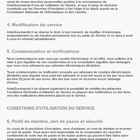
retrait de toutes données personnelles portées à la connaissance de
AmisGourmands.fr lors de l'utilisation du Service, et que la base de données
constituée par les Données d'Inscription a fait l'objet d'un dépôt auprès de la
Commission Nationale de l'Informatique et des Libertés.
4. Modification du service
AmisGourmands.fr se réserve le droit, à tout moment, de modifier, d'interrompre
temporairement ou de manière permanente tout ou partie du Service et ce sans à avoir
à vous en informer préalablement.
5. Communication et notifications
Nous communiquons avec vous par courrier électronique. A cet effet, vous veillerez à la
mise à jour régulière de vos coordonnées et à la consultation régulière des messages
que nous vous adressons aux adresses électroniques déclarées.
Toute communication ou notification envoyée aux adresses de courriers électroniques
déclarées sera réputée vous avoir été adressée et avoir été reçue et lue par vous dans
les trois (3) jours de son envoi, dès lors que nous ne recevons aucun message
d'erreur.
AmisGourmands.fr se réserve également la possibilité de modifier les présentes
Conditions Générales d'utilisation du Service en plaçant des notifications ou des liens
vers des notifications directement placés sur le Service.
CONDITIONS D'UTILISATION DU SERVICE
6. Profil de membre, mot de passe et sécurité
Au cours de la procédure d'inscription, vous choisissez un nom de membre et recevrez
un mot de passe. Vous serez seul responsable de la conservation du caractère
confidentiel de votre mot de passe et de toutes actions qui pourront être faites dans
votre espace personnel avec votre mot de passe. Vous vous engagez à :