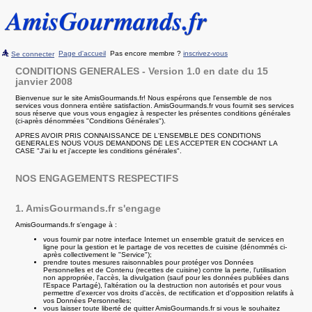
Page d'accueil
Pas encore membre ?
inscrivez-vous
Se connecter
CONDITIONS GENERALES - Version 1.0 en date du 15
janvier 2008
Bienvenue sur le site AmisGourmands.fr! Nous espérons que l'ensemble de nos
services vous donnera entière satisfaction. AmisGourmands.fr vous fournit ses services
sous réserve que vous vous engagiez à respecter les présentes conditions générales
(ci-après dénommées "Conditions Générales").
APRES AVOIR PRIS CONNAISSANCE DE L'ENSEMBLE DES CONDITIONS
GENERALES NOUS VOUS DEMANDONS DE LES ACCEPTER EN COCHANT LA
CASE "J'ai lu et j'accepte les conditions générales".
NOS ENGAGEMENTS RESPECTIFS
1. AmisGourmands.fr s'engage
AmisGourmands.fr s'engage à :
vous fournir par notre interface Internet un ensemble gratuit de services en
ligne pour la gestion et le partage de vos recettes de cuisine (dénommés ci-
après collectivement le "Service");
prendre toutes mesures raisonnables pour protéger vos Données
Personnelles et de Contenu (recettes de cuisine) contre la perte, l'utilisation
non appropriée, l'accès, la divulgation (sauf pour les données publiées dans
l'Espace Partagé), l'altération ou la destruction non autorisés et pour vous
permettre d'exercer vos droits d'accès, de rectification et d'opposition relatifs à
vos Données Personnelles;
vous laisser toute liberté de quitter AmisGourmands.fr si vous le souhaitez