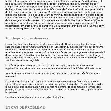
5. Dans toute la mesure permise par la réglementation en vigueur, AmisGourmands.fr
ne pourra être tenu pour responsable de tout dommage direct ou indirect en ce y
compris notamment les pertes de profits, de clientèle, de données ou toute autre perte
de biens incorporels (et ce même si AmisGourmands.fr a été informé de la potentialité
de tels dommages) pouvant survenir (i) de l'utilisation ou au contraire de l'impossibilité
d'utiliser le Service, (ii) de coût pouvant survenir du fait de l'acquisition de biens ou de
services de substitution résultant de l'achat de biens ou de services ou à la réception
de messages ou à des transactions survenues lors de l'utilisation du Service, (iii) suite
à un accès non autorisé au Service par un utilisateur ou à la modification de votre
transmission; (iv) suite à une déclaration ou à la conduite d'un tiers sur le Service et (v)
toutes autres questions en rapport avec le Service.
16. Dispositions diverses
Les présentes Conditions Générales d'utilisation du Service constituent la totalité de
l'accord passé entre AmisGourmands.fr et l'utilisateur du Service pour ce qui concerne
l'utilisation du Service, et se substituent à tout accord éventuellement intervenu
antérieurement entre vous et AmisGourmands.fr. Vous pouvez également être soumis à
des conditions d'utilisation additionnelles spécifiques à certains services, contenu de
tiers et logiciels de tiers et qui vous seront communiquées lorsque vous accédez à ces
services, contenu ou logiciels.
Le défaut pour AmisGourmands.fr d'exercer les droits qui lui sont reconnus en
application des présentes ne constitue pas une renonciation à faire valoir ces droits.
AmisGourmands.fr sera libre de modifier les présentes Conditions Générales à tout
moment.
Dans l'hypothèse où l'une quelconque des dispositions des présentes Conditions
Générales serait annulée par une décision de justice, les parties s'accordent à guider
le juge pour que l'appréciation du juge tienne compte de la commune intention des
parties, les autres dispositions demeurant valables et continuant de s'appliquer entre
les parties.
Les titres des articles n'ont qu'une valeur indicative.
EN CAS DE PROBLEME