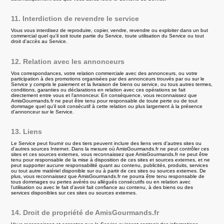
11. Interdiction de revendre le service
Vous vous interdisez de reproduire, copier, vendre, revendre ou exploiter dans un but
commercial quel qu'il soit toute partie du Service, toute utilisation du Service ou tout
droit d'accès au Service.
12. Relation avec les annonceurs
Vos correspondances, votre relation commerciale avec des annonceurs, ou votre
participation à des promotions organisées par des annonceurs trouvés par ou sur le
Service y compris le paiement et la livraison de biens ou service, ou tous autres termes,
conditions, garanties ou déclarations en relation avec ces opérations se fait
directement entre vous et l'annonceur. En conséquence, vous reconnaissez que
AmisGourmands.fr ne peut être tenu pour responsable de toute perte ou de tout
dommage quel qu'il soit consécutif à cette relation ou plus largement à la présence
d'annonceur sur le Service.
13. Liens
Le Service peut fournir ou des tiers peuvent inclure des liens vers d'autres sites ou
d'autres sources Internet. Dans la mesure où AmisGourmands.fr ne peut contrôler ces
sites et ces sources externes, vous reconnaissez que AmisGourmands.fr ne peut être
tenu pour responsable de la mise à disposition de ces sites et sources externes, et ne
peut supporter aucune responsabilité quant au contenu, publicités, produits, services
ou tout autre matériel disponible sur ou à partir de ces sites ou sources externes. De
plus, vous reconnaissez que AmisGourmands.fr ne pourra être tenu responsable de
tous dommages ou pertes avérés ou allégués consécutifs ou en relation avec
l'utilisation ou avec le fait d'avoir fait confiance au contenu, à des biens ou des
services disponibles sur ces sites ou sources externes.
14. Droit de propriété de AmisGourmands.fr