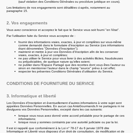
(sauf violation des Conditions Générales ou procédure juridique en cours).
Les limitations de nos engagements sont détaillées ci-après, notamment au
paragraphe 15.
2. Vos engagements
Vous avez conscience et acceptez le fait que le Service vous soit fourni "en l'état".
Par l'utilisation faite du Service vous acceptez de :
fournir des informations vraies, exactes, à jour et complètes sur vous-même
comme demandé dans le formulaire d'inscription au Service (ces informations
étant dénommées "Données d'Inscription");
maintenir et mettre à jour vos Données d'Inscription afin de les conserver
vraies, exactes, à jour et complètes;
ne pas utiliser le Service pour vous livrer à des activités illicites, frauduleuses
ou préjudiciables, de quelque nature qu'elles soient;
ne publier dans l'Espace Partagé que des recettes dont vous êtes l'auteur ou
sinon en mentionner l'auteur dans le champ "source" prévu à cet effet;
respecter les présentes Conditions Générales d'utilisation du Service.
CONDITIONS DE FOURNITURE DU SERVICE
3. Informatique et liberté
Les Données d'Inscription et éventuellement d'autres informations à votre sujet sont
appelées Données Personnelles. En aucun cas AmisGourmands.fr ne partagera ni ne
divulguera vos Données Personnelles, excepté dans les cas suivants:
lorsque vous nous avez donné votre accord préalable pour le partage de ces
informations;
lorsque nous y sommes contraints par une autorité judiciaire ou par la loi.
Il est ici rappelé que conformément à la Loi n° 78-17 du 6 janvier 1978 dite
Informatique et Liberté vous disposez d'un droit de consultation, de modification et de