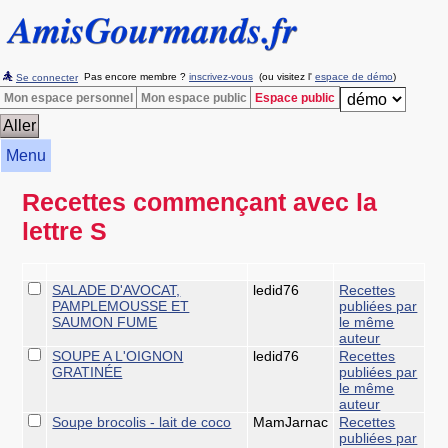
Pas encore membre ?
inscrivez-vous
(ou visitez l'
espace de démo
)
Se connecter
Mon espace personnel
Mon espace public
Espace public
Menu
Recettes commençant avec la
lettre S
SALADE D'AVOCAT,
ledid76
Recettes
PAMPLEMOUSSE ET
publiées par
SAUMON FUME
le même
auteur
SOUPE A L'OIGNON
ledid76
Recettes
GRATINÉE
publiées par
le même
auteur
Soupe brocolis - lait de coco
MamJarnac
Recettes
publiées par