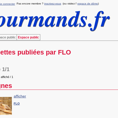
Pas encore membre ?
inscrivez-vous
(ou visitez l'
espace de démo
)
Se connecter
ace public
Espace public
ettes publiées par FLO
 1/1
 affiché / 1
gnes
afficher
FLO