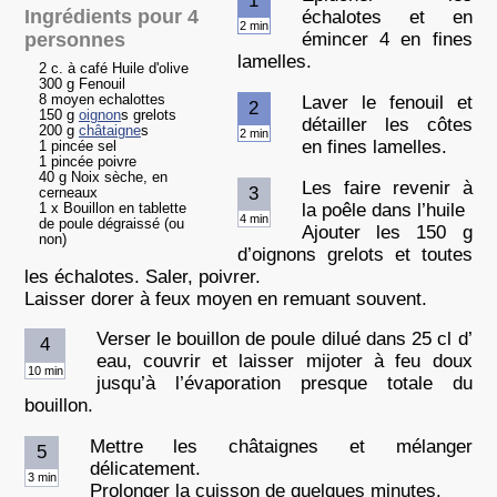
1
Ingrédients pour 4
échalotes et en
2 min
personnes
émincer 4 en fines
lamelles.
2 c. à café Huile d'olive
300 g Fenouil
Laver le fenouil et
8 moyen echalottes
2
150 g
oignon
s grelots
détailler les côtes
200 g
châtaigne
s
2 min
en fines lamelles.
1 pincée sel
1 pincée poivre
40 g Noix sèche, en
Les faire revenir à
3
cerneaux
la poêle dans l’huile
1 x Bouillon en tablette
4 min
de poule dégraissé (ou
Ajouter les 150 g
non)
d’oignons grelots et toutes
les échalotes. Saler, poivrer.
Laisser dorer à feux moyen en remuant souvent.
Verser le bouillon de poule dilué dans 25 cl d’
4
eau, couvrir et laisser mijoter à feu doux
10 min
jusqu’à l’évaporation presque totale du
bouillon.
Mettre les châtaignes et mélanger
5
délicatement.
3 min
Prolonger la cuisson de quelques minutes.