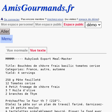
Pas encore membre ?
inscrivez-vous
(ou visitez l'
espace de démo
)
Se connecter
Mon espace personnel
Mon espace public
Espace public
Menu
Vue normale
Vue texte
MMMMM----- RubyCook Export Meal-Master
Title: Bouchées de chèvre frais basilic tomates cerise
Categories: France, autre, automne
Yield: 4 servings
250 g Pâte feuilleté
12 Tomates cerise
4 Petit fromage de chèvre frais
3 T Huile d'olive
2 branches de Thym
Préchauffez le four th 7 (210°).
Etalez la pâte sur un plan de travail fariné. Garnissez-
en 24 petits moules
à tartelettes préalablement beurré. Piquez le fond avec