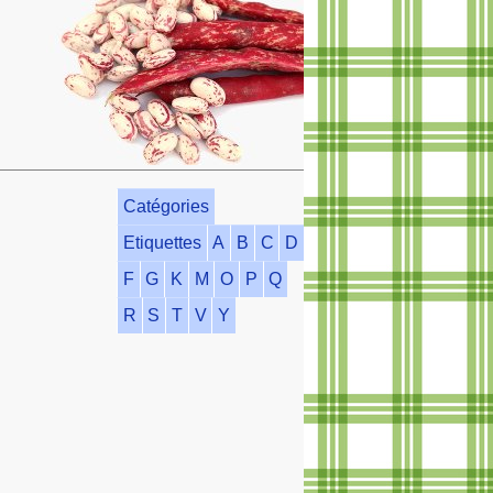
Catégories
Etiquettes
A
B
C
D
F
G
K
M
O
P
Q
R
S
T
V
Y