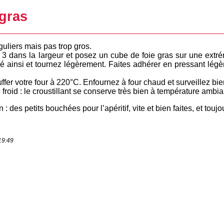
gras
uliers mais pas trop gros.
n 3 dans la largeur et posez un cube de foie gras sur une extré
é ainsi et tournez légèrement. Faites adhérer en pressant légèr
fer votre four à 220°C. Enfournez à four chaud et surveillez bien
oid : le croustillant se conserve très bien à température ambiant
: des petits bouchées pour l’apéritif, vite et bien faites, et tou
19:49